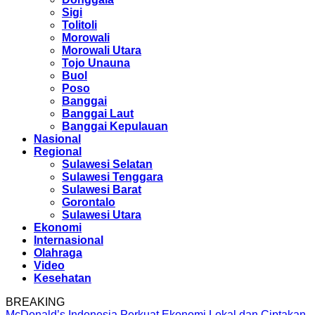
Sigi
Tolitoli
Morowali
Morowali Utara
Tojo Unauna
Buol
Poso
Banggai
Banggai Laut
Banggai Kepulauan
Nasional
Regional
Sulawesi Selatan
Sulawesi Tenggara
Sulawesi Barat
Gorontalo
Sulawesi Utara
Ekonomi
Internasional
Olahraga
Video
Kesehatan
BREAKING
McDonald’s Indonesia Perkuat Ekonomi Lokal dan Ciptakan