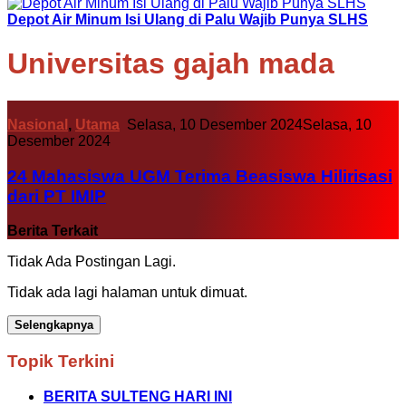
Depot Air Minum Isi Ulang di Palu Wajib Punya SLHS
Universitas gajah mada
Nasional
,
Utama
Selasa, 10 Desember 2024
Selasa, 10
Desember 2024
24 Mahasiswa UGM Terima Beasiswa Hilirisasi
dari PT IMIP
Berita Terkait
Tidak Ada Postingan Lagi.
Tidak ada lagi halaman untuk dimuat.
Selengkapnya
Topik Terkini
BERITA SULTENG HARI INI