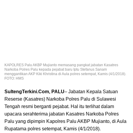
KAPOLRES Palu AKBP Mujianto memasang pangkat jabatan Kasatres
Narkoba Polres Palu kepada pejabat baru Iptu Stefanus Sanam
menggantikan AKP Kiki Khristina di Aula polres setempat, Kamis (4/1/2018).
FOTO: HMS
SultengTerkini.Com, PALU
– Jabatan Kepala Satuan
Reserse (Kasatres) Narkoba Polres Palu di Sulawesi
Tengah resmi berganti pejabat. Hal itu terlihat dalam
upacara serahterima jabatan Kasatres Narkoba Polres
Palu yang dipimpin Kapolres Palu AKBP Mujianto, di Aula
Rupatama polres setempat, Kamis (4/1/2018).