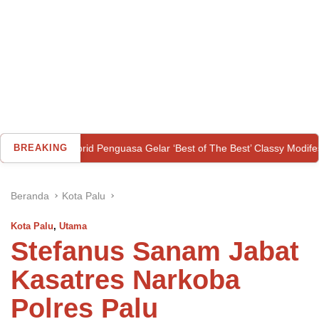
d Penguasa Gelar ‘Best of The Best’ Classy Modifest
BREAKING
Pelaku 
Beranda
Kota Palu
Kota Palu
,
Utama
Stefanus Sanam Jabat
Kasatres Narkoba
Polres Palu