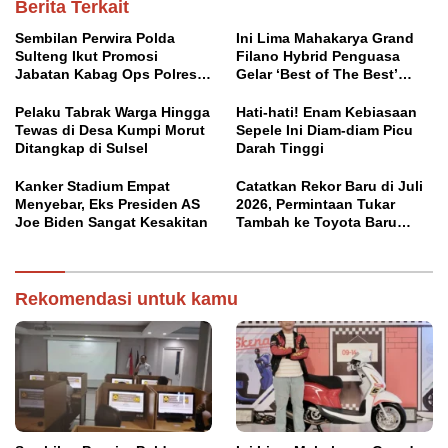
Berita Terkait
Sembilan Perwira Polda
Ini Lima Mahakarya Grand
Sulteng Ikut Promosi
Filano Hybrid Penguasa
Jabatan Kabag Ops Polres
Gelar ‘Best of The Best’
Morowali
Classy Modifest
Pelaku Tabrak Warga Hingga
Hati-hati! Enam Kebiasaan
Tewas di Desa Kumpi Morut
Sepele Ini Diam-diam Picu
Ditangkap di Sulsel
Darah Tinggi
Kanker Stadium Empat
Catatkan Rekor Baru di Juli
Menyebar, Eks Presiden AS
2026, Permintaan Tukar
Joe Biden Sangat Kesakitan
Tambah ke Toyota Baru
Meningkat
Rekomendasi untuk kamu