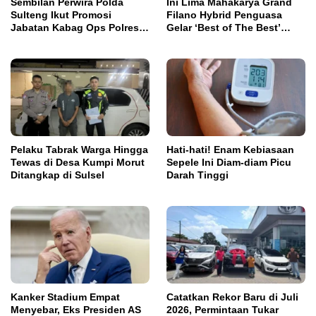
Sembilan Perwira Polda
Ini Lima Mahakarya Grand
Sulteng Ikut Promosi
Filano Hybrid Penguasa
Jabatan Kabag Ops Polres
Gelar ‘Best of The Best’
Morowali
Classy Modifest
Pelaku Tabrak Warga Hingga
Hati-hati! Enam Kebiasaan
Tewas di Desa Kumpi Morut
Sepele Ini Diam-diam Picu
Ditangkap di Sulsel
Darah Tinggi
Kanker Stadium Empat
Catatkan Rekor Baru di Juli
Menyebar, Eks Presiden AS
2026, Permintaan Tukar