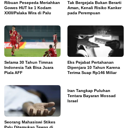
Ribuan Pesepeda Meriahkan
Tak Bergejala Bukan Berarti
Gowes HUT ke 1 Kodam
Aman, Kenali Risiko Kanker
XXIII/Palaka Wira di Palu
pada Perempuan
Selama 30 Tahun Timnas
Eks Pejabat Pertahanan
Indonesia Tak Bisa Juara
Dipenjara 10 Tahun Karena
Piala AFF
Terima Suap Rp146 Miliar
Iran Tangkap Puluhan
Tentara Bayaran Mossad
Israel
Seorang Mahasiswi Stikes
Palu Ditemukan Tewas di