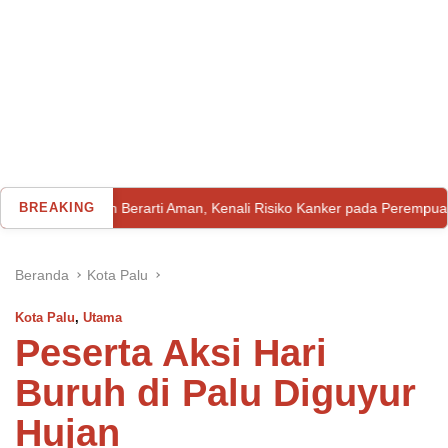
kan Berarti Aman, Kenali Risiko Kanker pada Perempuan
BREAKING
Sel
Beranda
Kota Palu
Kota Palu
,
Utama
Peserta Aksi Hari
Buruh di Palu Diguyur
Hujan