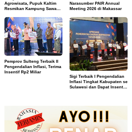
Agrowisata, Pupuk Kaltim
Narasumber PAIR Annual
Resmikan Kampung Sawah
Meeting 2026 di Makassar
Abadi di Bulutana Sulsel
Pemprov Sulteng Terbaik II
Pengendalian Inflasi, Terima
Insentif Rp2 Miliar
Sigi Terbaik I Pengendalian
Inflasi Tingkat Kabupaten se
Sulawesi dan Dapat Insentif
Rp3 Miliar