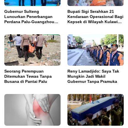
Gubernur Sulteng
Bupati Sigi Serahkan 21
Luncurkan Penerbangan
Kendaraan Operasional Bagi
Perdana Palu-Guangzhou
Kepsek di Wilayah Kulawi
China
Raya
Seorang Perempuan
Reny Lamadjido: Saya Tak
Ditemukan Tewas Tanpa
Mungkin Jadi Wakil
Busana di Pantai Palu
Gubernur Tanpa Pramuka