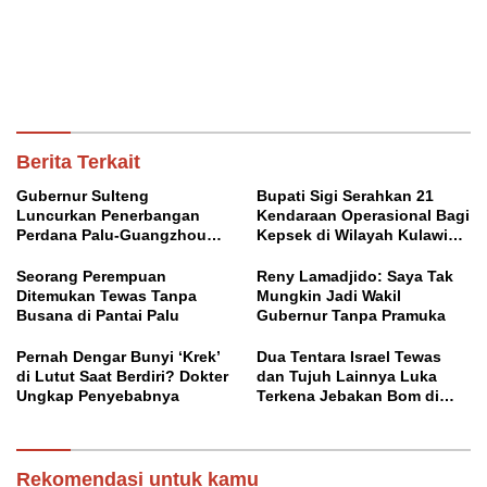
Berita Terkait
Gubernur Sulteng
Bupati Sigi Serahkan 21
Luncurkan Penerbangan
Kendaraan Operasional Bagi
Perdana Palu-Guangzhou
Kepsek di Wilayah Kulawi
China
Raya
Seorang Perempuan
Reny Lamadjido: Saya Tak
Ditemukan Tewas Tanpa
Mungkin Jadi Wakil
Busana di Pantai Palu
Gubernur Tanpa Pramuka
Pernah Dengar Bunyi ‘Krek’
Dua Tentara Israel Tewas
di Lutut Saat Berdiri? Dokter
dan Tujuh Lainnya Luka
Ungkap Penyebabnya
Terkena Jebakan Bom di
Lebanon
Rekomendasi untuk kamu