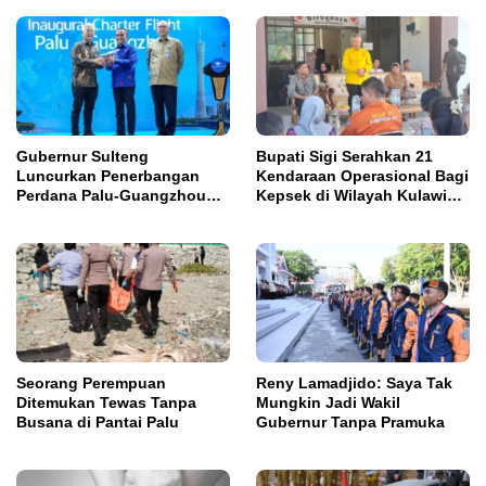
Gubernur Sulteng
Bupati Sigi Serahkan 21
Luncurkan Penerbangan
Kendaraan Operasional Bagi
Perdana Palu-Guangzhou
Kepsek di Wilayah Kulawi
China
Raya
Seorang Perempuan
Reny Lamadjido: Saya Tak
Ditemukan Tewas Tanpa
Mungkin Jadi Wakil
Busana di Pantai Palu
Gubernur Tanpa Pramuka