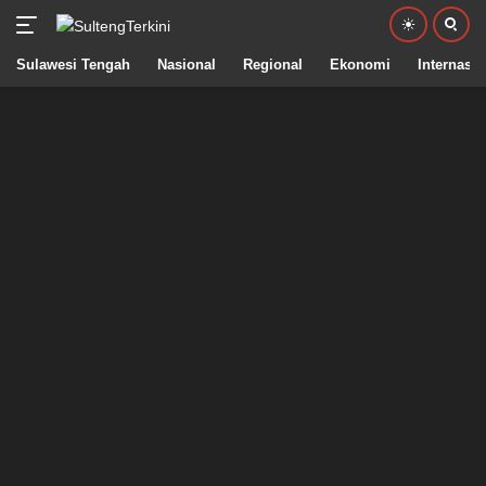
Sulawesi Tengah
Nasional
Regional
Ekonomi
Internasio
Langsung
ke
konten