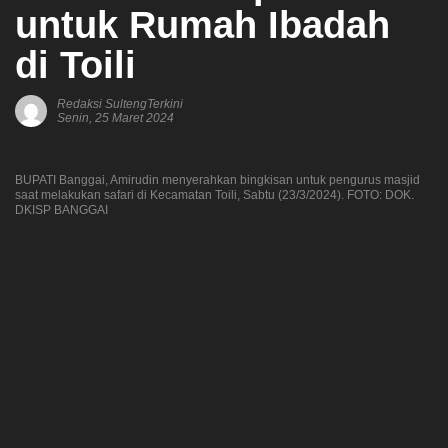
untuk Rumah Ibadah
di Toili
Redaksi SultengTerkini
Senin, 25 Maret 2024
BUPATI Banggai, Amirudin menyerahkan bingkisan untuk pengurus masjid
saat melakukan safari di Kecamatan Toili, Sabtu (23/3/2024). FOTO: DOK.
DKISP BANGGAI