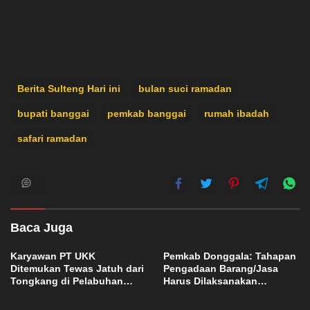
Berita Sulteng Hari ini
bulan suci ramadan
bupati banggai
pemkab banggai
rumah ibadah
safari ramadan
Baca Juga
Karyawan PT UKK
Pemkab Donggala: Tahapan
Ditemukan Tewas Jatuh dari
Pengadaan Barang/Jasa
Tongkang di Pelabuhan
Harus Dilaksanakan
Jetty Petasia Morut
Profesional dan Transparan