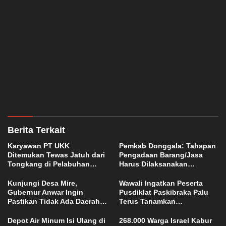
Berita Terkait
Karyawan PT UKK
Pemkab Donggala: Tahapan
Ditemukan Tewas Jatuh dari
Pengadaan Barang/Jasa
Tongkang di Pelabuhan
Harus Dilaksanakan
Jetty Petasia Morut
Profesional dan Transparan
Kunjungi Desa Mire,
Wawali Ingatkan Peserta
Gubernur Anwar Ingin
Pusdiklat Paskibraka Palu
Pastikan Tidak Ada Daerah
Terus Tanamkan
yang Tertinggal
Kedisiplinan dan Jiwa
Nasionalisme
Depot Air Minum Isi Ulang di
268.000 Warga Israel Kabur