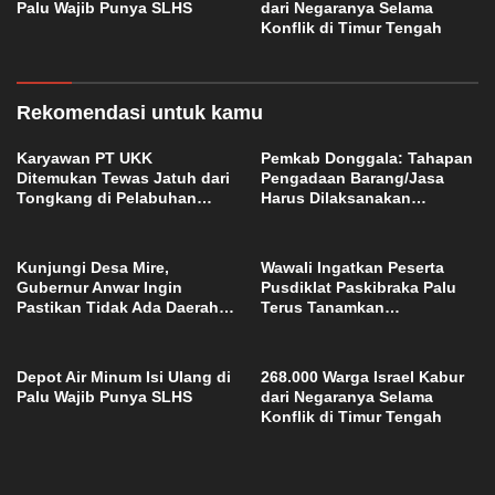
Palu Wajib Punya SLHS
dari Negaranya Selama
Konflik di Timur Tengah
Rekomendasi untuk kamu
Karyawan PT UKK
Pemkab Donggala: Tahapan
Ditemukan Tewas Jatuh dari
Pengadaan Barang/Jasa
Tongkang di Pelabuhan
Harus Dilaksanakan
Jetty Petasia Morut
Profesional dan Transparan
Kunjungi Desa Mire,
Wawali Ingatkan Peserta
Gubernur Anwar Ingin
Pusdiklat Paskibraka Palu
Pastikan Tidak Ada Daerah
Terus Tanamkan
yang Tertinggal
Kedisiplinan dan Jiwa
Nasionalisme
Depot Air Minum Isi Ulang di
268.000 Warga Israel Kabur
Palu Wajib Punya SLHS
dari Negaranya Selama
Konflik di Timur Tengah