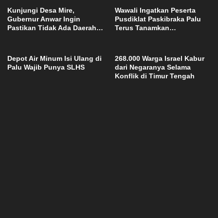
Kunjungi Desa Mire,
Wawali Ingatkan Peserta
Gubernur Anwar Ingin
Pusdiklat Paskibraka Palu
Pastikan Tidak Ada Daerah
Terus Tanamkan
yang Tertinggal
Kedisiplinan dan Jiwa
Nasionalisme
Depot Air Minum Isi Ulang di
268.000 Warga Israel Kabur
Palu Wajib Punya SLHS
dari Negaranya Selama
Konflik di Timur Tengah