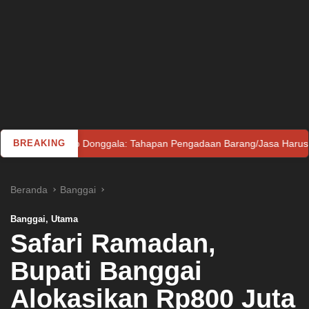
Pemkab Donggala: Tahapan Pengadaan Barang/Jasa Harus Dilaksana
BREAKING
Beranda
Banggai
Banggai
,
Utama
Safari Ramadan,
Bupati Banggai
Alokasikan Rp800 Juta