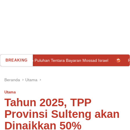
n Tangkap Puluhan Tentara Bayaran Mossad Israel
BREAKING
Rekrutan 
Beranda
Utama
Utama
Tahun 2025, TPP
Provinsi Sulteng akan
Dinaikkan 50%