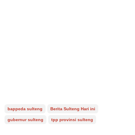
bappeda sulteng
Berita Sulteng Hari ini
gubernur sulteng
tpp provinsi sulteng