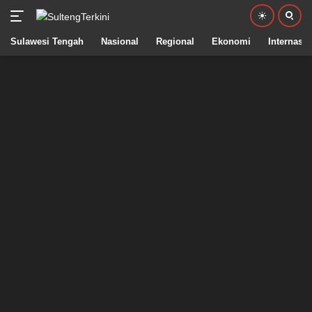
Sulawesi Tengah
Nasional
Regional
Ekonomi
Internasio
Langsung
ke
konten