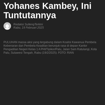
Yohanes Kambey, Ini
Tuntutannya
Redaksi SultengTerkini
Rabu, 19 Februari 2025
PULUHAN massa aksi yang tergabung dalam Koalisi Kawanua Pembela
Kebenaran dan Pembela Keadilan berunjuk rasa di depan Kantor
Pengadilan Negeri Kelas 1 A PHI/Tipikor/Palu, Jalan Sam Ratulangi, Kota
Palu, Sulawesi Tengah, Rabu (19/2/2025). FOTO: RIAN