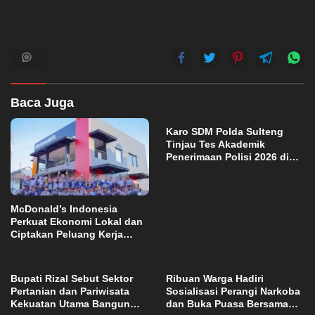
Baca Juga
Karo SDM Polda Sulteng
Tinjau Tes Akademik
Penerimaan Polisi 2026 di
Palu
McDonald’s Indonesia
Perkuat Ekonomi Lokal dan
Ciptakan Peluang Kerja
melalui Restoran
Pertamanya di Baubau
Bupati Rizal Sebut Sektor
Ribuan Warga Hadiri
Pertanian dan Pariwisata
Sosialisasi Perangi Narkoba
Kekuatan Utama Bangun
dan Buka Puasa Bersama