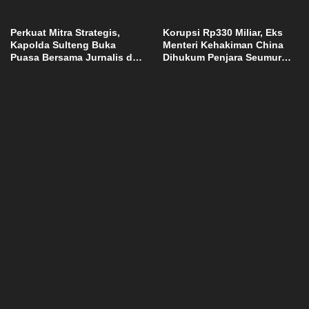
Sigi
“Sulteng Nambaso”
Perkuat Mitra Strategis,
Korupsi Rp330 Miliar, Eks
Kapolda Sulteng Buka
Menteri Kehakiman China
Puasa Bersama Jurnalis dan
Dihukum Penjara Seumur
Santuni Anak Yatim
Hidup