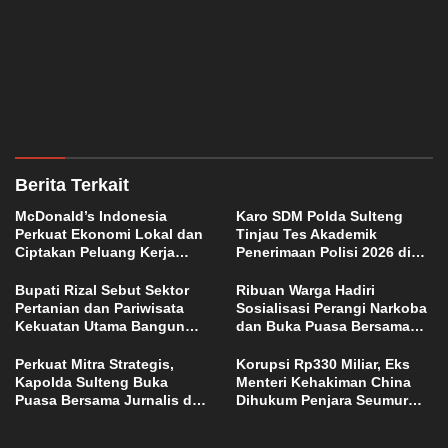
Berita Terkait
McDonald’s Indonesia
Karo SDM Polda Sulteng
Perkuat Ekonomi Lokal dan
Tinjau Tes Akademik
Ciptakan Peluang Kerja
Penerimaan Polisi 2026 di
melalui Restoran
Palu
Pertamanya di Baubau
Bupati Rizal Sebut Sektor
Ribuan Warga Hadiri
Pertanian dan Pariwisata
Sosialisasi Perangi Narkoba
Kekuatan Utama Bangun
dan Buka Puasa Bersama
Sigi
“Sulteng Nambaso”
Perkuat Mitra Strategis,
Korupsi Rp330 Miliar, Eks
Kapolda Sulteng Buka
Menteri Kehakiman China
Puasa Bersama Jurnalis dan
Dihukum Penjara Seumur
Santuni Anak Yatim
Hidup