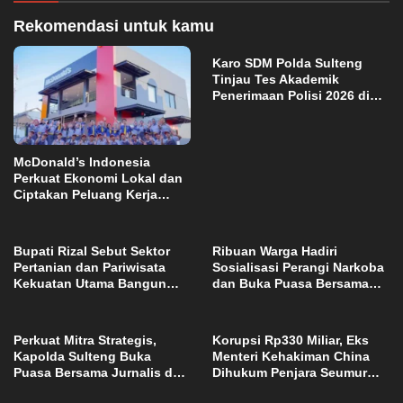
Rekomendasi untuk kamu
Karo SDM Polda Sulteng
Tinjau Tes Akademik
Penerimaan Polisi 2026 di
Palu
McDonald’s Indonesia
Perkuat Ekonomi Lokal dan
Ciptakan Peluang Kerja
melalui Restoran
Pertamanya di Baubau
Bupati Rizal Sebut Sektor
Ribuan Warga Hadiri
Pertanian dan Pariwisata
Sosialisasi Perangi Narkoba
Kekuatan Utama Bangun
dan Buka Puasa Bersama
Sigi
“Sulteng Nambaso”
Perkuat Mitra Strategis,
Korupsi Rp330 Miliar, Eks
Kapolda Sulteng Buka
Menteri Kehakiman China
Puasa Bersama Jurnalis dan
Dihukum Penjara Seumur
Santuni Anak Yatim
Hidup