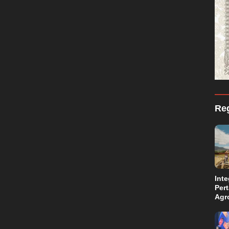
Reg
Inte
Per
Agr
Kal
Kam
Aba