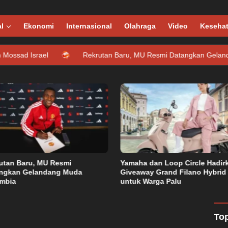
l
Ekonomi
Internasional
Olahraga
Video
Keseha
l
Rekrutan Baru, MU Resmi Datangkan Gelandang Muda Ko
utan Baru, MU Resmi
Yamaha dan Loop Circle Hadir
ngkan Gelandang Muda
Giveaway Grand Filano Hybrid
 2022
mbia
untuk Warga Palu
skan Peningkatan Kualitas
Top