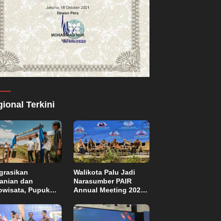
ional Terkini
grasikan
Walikota Palu Jadi
tanian dan
Narasumber PAIR
owisata, Pupuk
Annual Meeting 2026
tim Resmikan
di Makassar
pung Sawah
di di Bulutana