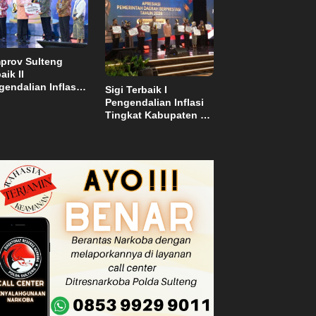
el
prov Sulteng
aik II
endalian Inflasi,
Sigi Terbaik I
ma Insentif Rp2
Pengendalian Inflasi
ar
Tingkat Kabupaten se
Sulawesi dan Dapat
Insentif Rp3 Miliar