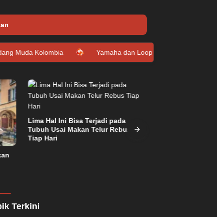
tan
lombia
Yamaha dan Loop Circle Hadirkan Giveaway Grand Fi
Lima Hal Ini Bisa Terjadi pada
Tubuh Usai Makan Telur Rebus
Tiap Hari
kan
Gubernur Sulten
Penerbangan Per
Guangzhou Chin
ik Terkini