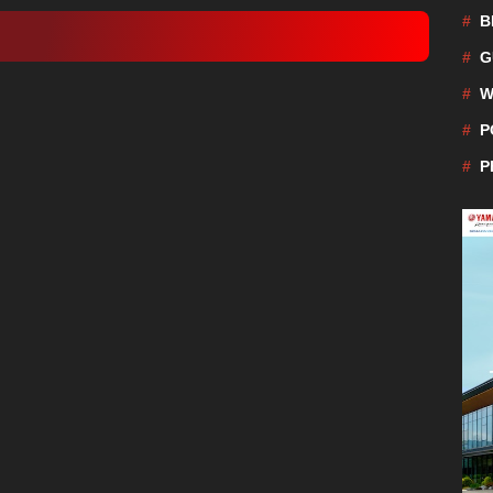
B
G
W
P
P