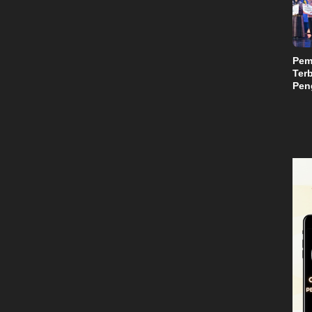
Suls
Pem
Terb
Peng
Teri
Mili