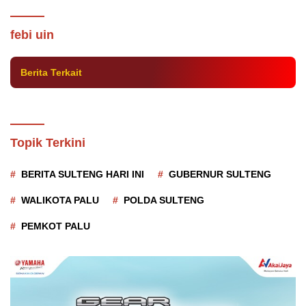
FEBI UIN Palu-Pemprov Sulteng Sinergi
Asah Kompetensi 326 Mahasiswa
febi uin
Berita Terkait
Topik Terkini
BERITA SULTENG HARI INI
GUBERNUR SULTENG
WALIKOTA PALU
POLDA SULTENG
PEMKOT PALU