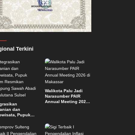
ional Terkini
Walikota Palu Jadi
Narasumber PAIR
Annual Meeting 2026
grasikan
di Makassar
tanian dan
owisata, Pupuk
tim Resmikan
pung Sawah
di di Bulutana