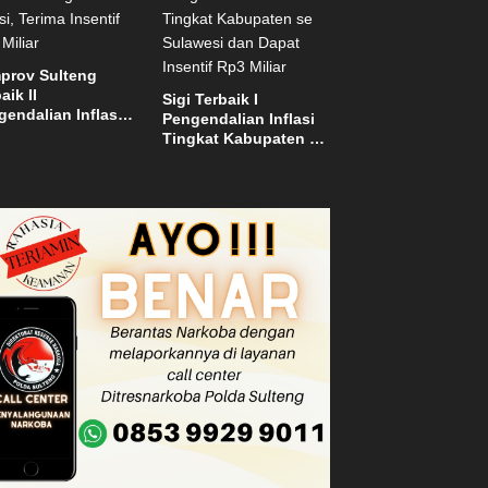
el
prov Sulteng
aik II
Sigi Terbaik I
endalian Inflasi,
Pengendalian Inflasi
ma Insentif Rp2
Tingkat Kabupaten se
ar
Sulawesi dan Dapat
Insentif Rp3 Miliar