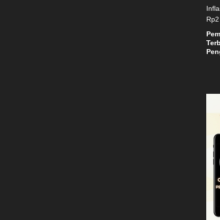
Suls
Pem
Terb
Peng
Teri
Mili