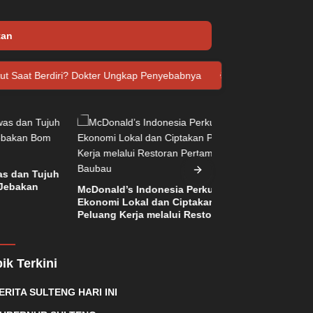
tan
rdiri? Dokter Ungkap Penyebabnya
Dua Tentara Israel Tewas
Tujuh
n
McDonald’s Indonesia Perkuat
Integrasikan Pert
Ekonomi Lokal dan Ciptakan
Agrowisata, Pupu
Peluang Kerja melalui Restoran
Resmikan Kampu
Pertamanya di Baubau
di Bulutana Sulse
ik Terkini
ERITA SULTENG HARI INI