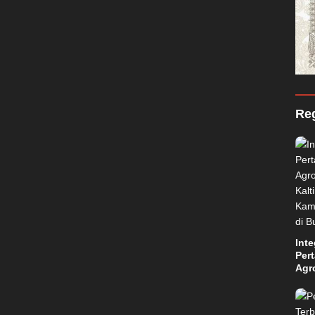
Reg
Inte
Per
Agr
Kal
Kam
Aba