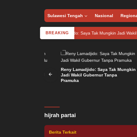
Sulawesi Tengah
Nasional
Regiona
u
Reny Lamadjido: Saya Tak Mungkin Jadi Wakil Gubernur 
BREAKING
an Ditemukan
Reny Lamadjido: Saya Tak Mungkin
na di Pantai Palu
Jadi Wakil Gubernur Tanpa
Pern
Pramuka
Saat
Pen
Politika
,
Utama
Minggu, 7 Mei 2023
Anggota DPRD Donggala 
hijrah partai
Berita Terkait