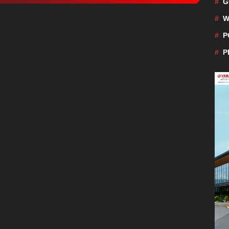
G
W
P
P