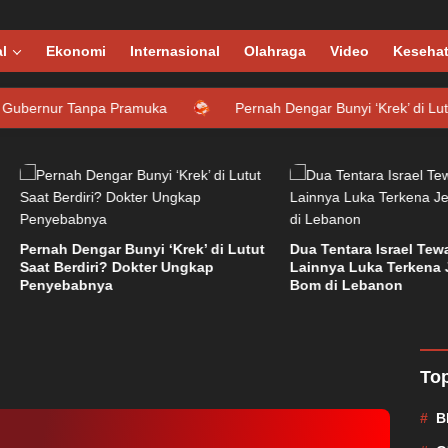
l
Ekonomi
Internasional
Olahraga
Video
Keseha
Tanpa Pramuka
Pernah Dengar Bunyi ‘Krek’ di Lutut Saat Be
ah Dengar Bunyi ‘Krek’ di Lutut
Dua Tentara Israel Tewas dan 
 Berdiri? Dokter Ungkap
Lainnya Luka Terkena Jebaka
yebabnya
Bom di Lebanon
Asal Hanura Hijrah ke Nasdem
Top
B