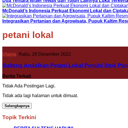
Dua Tentara Israel Tewas dan Tujuh Lainnya Luka Terke
McDonald’s Indonesia Perkuat Ekonomi Lokal dan Ciptak
Integrasikan Pertanian dan Agrowisata, Pupuk Kaltim R
petani lokal
Utama
Rabu, 28 Desember 2022
Sulteng Andalkan Petani Lokal Penuhi Stok Pa
Berita Terkait
Tidak Ada Postingan Lagi.
Tidak ada lagi halaman untuk dimuat.
Selengkapnya
Topik Terkini