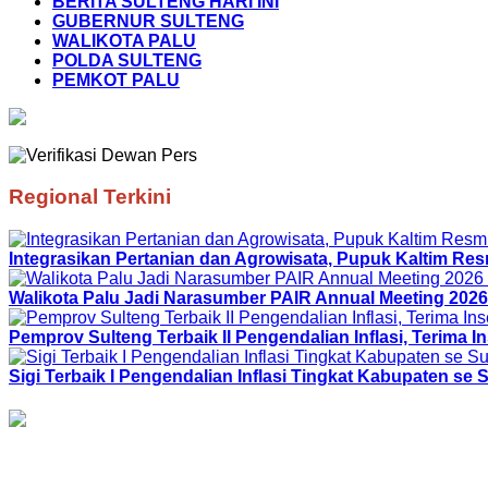
BERITA SULTENG HARI INI
GUBERNUR SULTENG
WALIKOTA PALU
POLDA SULTENG
PEMKOT PALU
Regional Terkini
Integrasikan Pertanian dan Agrowisata, Pupuk Kaltim R
Walikota Palu Jadi Narasumber PAIR Annual Meeting 2026
Pemprov Sulteng Terbaik II Pengendalian Inflasi, Terima In
Sigi Terbaik I Pengendalian Inflasi Tingkat Kabupaten se S