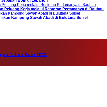
na Jebakan Bom di Lebanon
an Peluang Kerja melalui Restoran Pertamanya di Baubau
esmikan Kampung Sawah Abadi di Bulutana Sulsel
ngan Tahun Baru 2023