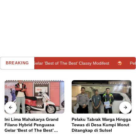
a Gelar ‘Best of The Best’ Classy Modifest
BREAKING
Pelaku Tabrak W
Pelaku Tabrak Warga Hingga
Hati-hati! Enam Kebiasaan
Tewas di Desa Kumpi Morut
Sepele Ini Diam-diam Picu
Ditangkap di Sulsel
Darah Tinggi
Donggala
,
Utama
Kamis, 24 Februari 2022