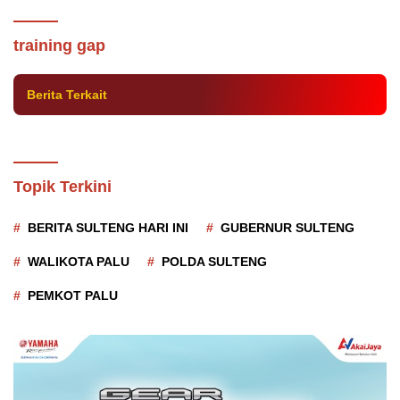
Kadin Donggala Fasilitasi Petani Jagung
Ikut Training GAP Agar Bisa Panen 10 Ton
training gap
Berita Terkait
Topik Terkini
BERITA SULTENG HARI INI
GUBERNUR SULTENG
WALIKOTA PALU
POLDA SULTENG
PEMKOT PALU