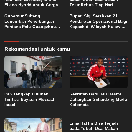
Filano Hybrid untuk Warga
Telur Rebus Tiap Hari
Palu
Gubernur Sulteng
Bupati Sigi Serahkan 21
Luncurkan Penerbangan
Kendaraan Operasional Bagi
Perdana Palu-Guangzhou
Kepsek di Wilayah Kulawi
China
Raya
Rekomendasi untuk kamu
Iran Tangkap Puluhan
Rekrutan Baru, MU Resmi
Tentara Bayaran Mossad
Datangkan Gelandang Muda
Israel
Kolombia
Lima Hal Ini Bisa Terjadi
pada Tubuh Usai Makan