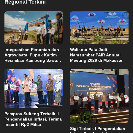
Regional Terkini
Integrasikan Pertanian dan
Walikota Palu Jadi
Agrowisata, Pupuk Kaltim
Narasumber PAIR Annual
Resmikan Kampung Sawah
Meeting 2026 di Makassar
Abadi di Bulutana Sulsel
Pemprov Sulteng Terbaik II
Pengendalian Inflasi, Terima
Insentif Rp2 Miliar
Sigi Terbaik I Pengendalian