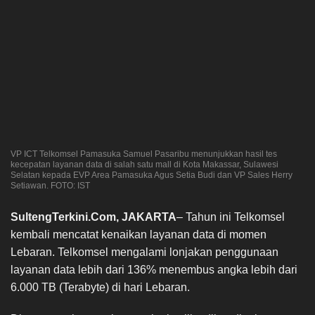
VP ICT Telkomsel Pamasuka Samuel Pasaribu menunjukkan hasil tes
kecepatan layanan data di salah satu mall di Kota Makassar, Sulawesi
Selatan kepada EVP Area Pamasuka Agus Setia Budi dan VP Sales Herry
Setiawan. FOTO: IST
SultengTerkini.Com, JAKARTA
– Tahun ini Telkomsel
kembali mencatat kenaikan layanan data di momen
Lebaran. Telkomsel mengalami lonjakan penggunaan
layanan data lebih dari 136% menembus angka lebih dari
6.000 TB (Terabyte) di hari Lebaran.