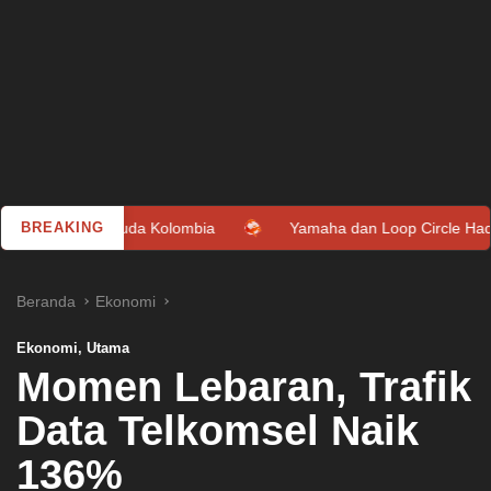
a Kolombia
BREAKING
Yamaha dan Loop Circle Hadirkan Giveaway Gra
Beranda
Ekonomi
Ekonomi
,
Utama
Momen Lebaran, Trafik
Data Telkomsel Naik
136%