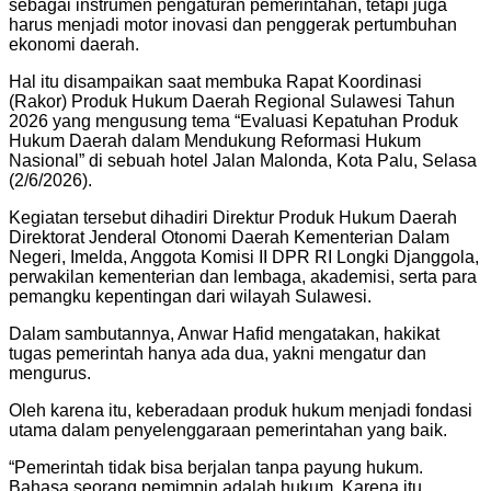
sebagai instrumen pengaturan pemerintahan, tetapi juga
harus menjadi motor inovasi dan penggerak pertumbuhan
ekonomi daerah.
Hal itu disampaikan saat membuka Rapat Koordinasi
(Rakor) Produk Hukum Daerah Regional Sulawesi Tahun
2026 yang mengusung tema “Evaluasi Kepatuhan Produk
Hukum Daerah dalam Mendukung Reformasi Hukum
Nasional” di sebuah hotel Jalan Malonda, Kota Palu, Selasa
(2/6/2026).
Kegiatan tersebut dihadiri Direktur Produk Hukum Daerah
Direktorat Jenderal Otonomi Daerah Kementerian Dalam
Negeri, Imelda, Anggota Komisi II DPR RI Longki Djanggola,
perwakilan kementerian dan lembaga, akademisi, serta para
pemangku kepentingan dari wilayah Sulawesi.
Dalam sambutannya, Anwar Hafid mengatakan, hakikat
tugas pemerintah hanya ada dua, yakni mengatur dan
mengurus.
Oleh karena itu, keberadaan produk hukum menjadi fondasi
utama dalam penyelenggaraan pemerintahan yang baik.
“Pemerintah tidak bisa berjalan tanpa payung hukum.
Bahasa seorang pemimpin adalah hukum. Karena itu,