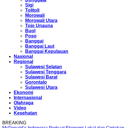
Sigi
Tolitoli
Morowali
Morowali Utara
Tojo Unauna
Buol
Poso
Banggai
Banggai Laut
Banggai Kepulauan
Nasional
Regional
Sulawesi Selatan
Sulawesi Tenggara
Sulawesi Barat
Gorontalo
Sulawesi Utara
Ekonomi
Internasional
Olahraga
Video
Kesehatan
BREAKING
McDonald’s Indonesia Perkuat Ekonomi Lokal dan Ciptakan