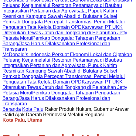
Peluang Kerja melalui Restoran Pertamanya di Baubau
Integrasikan Pertanian dan Agrowisata, Pupuk Kaltim
Resmikan Kampung Sawah Abadi di Bulutana Sulsel
Pemkab Donggala Percepat Transformasi Pemdi Melalui
Penguatan Tata Kelola Domain OPD
Karyawan PT UKK
Ditemukan Tewas Jatuh dari Tongkang di Pelabuhan Jetty
Petasia Morut
Pemkab Donggala: Tahapan Pengadaan
Barang/Jasa Harus Dilaksanakan Profesional dan
Transparan
McDonald’s Indonesia Perkuat Ekonomi Lokal dan Ciptakan
Peluang Kerja melalui Restoran Pertamanya di Baubau
Integrasikan Pertanian dan Agrowisata, Pupuk Kaltim
Resmikan Kampung Sawah Abadi di Bulutana Sulsel
Pemkab Donggala Percepat Transformasi Pemdi Melalui
Penguatan Tata Kelola Domain OPD
Karyawan PT UKK
Ditemukan Tewas Jatuh dari Tongkang di Pelabuhan Jetty
Petasia Morut
Pemkab Donggala: Tahapan Pengadaan
Barang/Jasa Harus Dilaksanakan Profesional dan
Transparan
Beranda
Kota Palu
Rakor Produk Hukum, Gubernur Anwar
Hafid Ajak Daerah Berinovasi Melalui Regulasi
Kota Palu
,
Utama