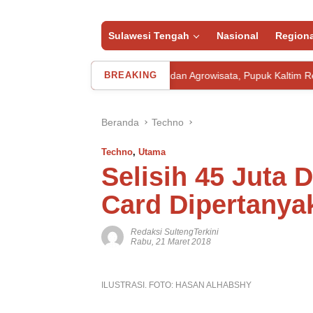
Sulawesi Tengah
Nasional
Regiona
egrasikan Pertanian dan Agrowisata, Pupuk Kaltim Resmikan Kampung 
BREAKING
Beranda
Techno
Techno
,
Utama
Selisih 45 Juta 
Card Dipertanya
Redaksi SultengTerkini
Rabu, 21 Maret 2018
ILUSTRASI. FOTO: HASAN ALHABSHY