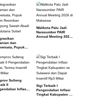
Walikota Palu Jadi
Narasumber PAIR
Annual Meeting 2026
grasikan
di Makassar
tanian dan
owisata, Pupuk
tim Resmikan
pung Sawah
di di Bulutana
el
prov Sulteng
aik II
Sigi Terbaik I
endalian Inflasi,
Pengendalian Inflasi
ma Insentif Rp2
Tingkat Kabupaten se
ar
Sulawesi dan Dapat
Insentif Rp3 Miliar