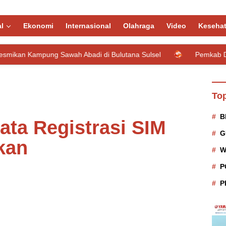
l
Ekonomi
Internasional
Olahraga
Video
Keseha
Sawah Abadi di Bulutana Sulsel
Pemkab Donggala Percepat 
Top
B
Data Registrasi SIM
G
kan
W
P
P