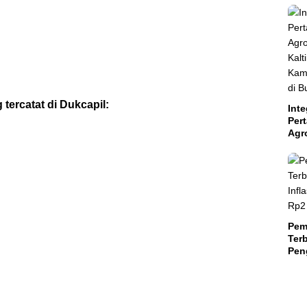
tercatat di Dukcapil:
Inte
Per
Agr
Kal
Kam
Aba
Suls
Pem
Terb
Peng
Teri
Mili