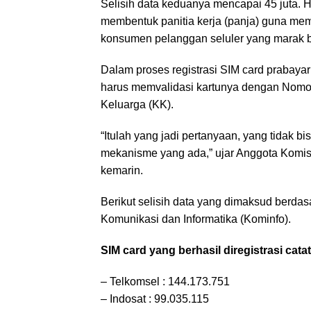
Selisih data keduanya mencapai 45 juta. H
membentuk panitia kerja (panja) guna me
konsumen pelanggan seluler yang marak b
Dalam proses registrasi SIM card prabaya
harus memvalidasi kartunya dengan Nomo
Keluarga (KK).
“Itulah yang jadi pertanyaan, yang tidak bi
mekanisme yang ada,” ujar Anggota Komisi
kemarin.
Berikut selisih data yang dimaksud berdas
Komunikasi dan Informatika (Kominfo).
SIM card yang berhasil diregistrasi cata
– Telkomsel : 144.173.751
– Indosat : 99.035.115