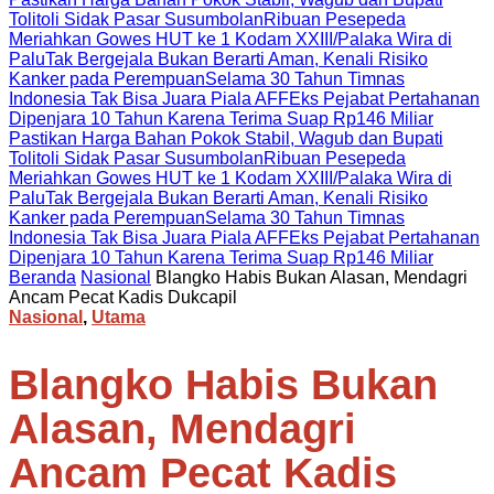
Tolitoli Sidak Pasar Susumbolan
Ribuan Pesepeda
Meriahkan Gowes HUT ke 1 Kodam XXIII/Palaka Wira di
Palu
Tak Bergejala Bukan Berarti Aman, Kenali Risiko
Kanker pada Perempuan
Selama 30 Tahun Timnas
Indonesia Tak Bisa Juara Piala AFF
Eks Pejabat Pertahanan
Dipenjara 10 Tahun Karena Terima Suap Rp146 Miliar
Pastikan Harga Bahan Pokok Stabil, Wagub dan Bupati
Tolitoli Sidak Pasar Susumbolan
Ribuan Pesepeda
Meriahkan Gowes HUT ke 1 Kodam XXIII/Palaka Wira di
Palu
Tak Bergejala Bukan Berarti Aman, Kenali Risiko
Kanker pada Perempuan
Selama 30 Tahun Timnas
Indonesia Tak Bisa Juara Piala AFF
Eks Pejabat Pertahanan
Dipenjara 10 Tahun Karena Terima Suap Rp146 Miliar
Beranda
Nasional
Blangko Habis Bukan Alasan, Mendagri
Ancam Pecat Kadis Dukcapil
Nasional
,
Utama
Blangko Habis Bukan
Alasan, Mendagri
Ancam Pecat Kadis