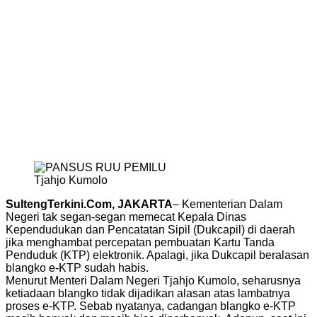
Tjahjo Kumolo
SultengTerkini.Com, JAKARTA
– Kementerian Dalam
Negeri tak segan-segan memecat Kepala Dinas
Kependudukan dan Pencatatan Sipil (Dukcapil) di daerah
jika menghambat percepatan pembuatan Kartu Tanda
Penduduk (KTP) elektronik. Apalagi, jika Dukcapil beralasan
blangko e-KTP sudah habis.
Menurut Menteri Dalam Negeri Tjahjo Kumolo, seharusnya
ketiadaan blangko tidak dijadikan alasan atas lambatnya
proses e-KTP. Sebab nyatanya, cadangan blangko e-KTP