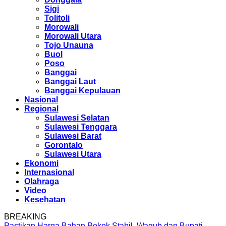
Sigi
Tolitoli
Morowali
Morowali Utara
Tojo Unauna
Buol
Poso
Banggai
Banggai Laut
Banggai Kepulauan
Nasional
Regional
Sulawesi Selatan
Sulawesi Tenggara
Sulawesi Barat
Gorontalo
Sulawesi Utara
Ekonomi
Internasional
Olahraga
Video
Kesehatan
BREAKING
Pastikan Harga Bahan Pokok Stabil, Wagub dan Bupati