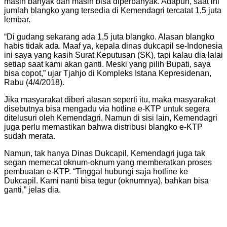
masih banyak dan masih bisa diperbanyak. Adapun, saat ini
jumlah blangko yang tersedia di Kemendagri tercatat 1,5 juta
lembar.
“Di gudang sekarang ada 1,5 juta blangko. Alasan blangko
habis tidak ada. Maaf ya, kepala dinas dukcapil se-Indonesia
ini saya yang kasih Surat Keputusan (SK), tapi kalau dia lalai
setiap saat kami akan ganti. Meski yang pilih Bupati, saya
bisa copot,” ujar Tjahjo di Kompleks Istana Kepresidenan,
Rabu (4/4/2018).
Jika masyarakat diberi alasan seperti itu, maka masyarakat
disebutnya bisa mengadu via hotline e-KTP untuk segera
ditelusuri oleh Kemendagri. Namun di sisi lain, Kemendagri
juga perlu memastikan bahwa distribusi blangko e-KTP
sudah merata.
Namun, tak hanya Dinas Dukcapil, Kemendagri juga tak
segan memecat oknum-oknum yang memberatkan proses
pembuatan e-KTP. “Tinggal hubungi saja hotline ke
Dukcapil. Kami nanti bisa tegur (oknumnya), bahkan bisa
ganti,” jelas dia.