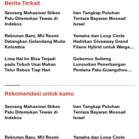
Berita Terkait
Seorang Mahasiswi Stikes
Iran Tangkap Puluhan
Palu Ditemukan Tewas di
Tentara Bayaran Mossad
Indekos
Israel
Rekrutan Baru, MU Resmi
Yamaha dan Loop Circle
Datangkan Gelandang Muda
Hadirkan Giveaway Grand
Kolombia
Filano Hybrid untuk Warga
Palu
Lima Hal Ini Bisa Terjadi
Gubernur Sulteng
pada Tubuh Usai Makan
Luncurkan Penerbangan
Telur Rebus Tiap Hari
Perdana Palu-Guangzhou
China
Rekomendasi untuk kamu
Seorang Mahasiswi Stikes
Iran Tangkap Puluhan
Palu Ditemukan Tewas di
Tentara Bayaran Mossad
Indekos
Israel
Rekrutan Baru, MU Resmi
Yamaha dan Loop Circle