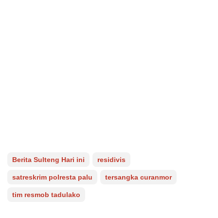
Berita Sulteng Hari ini
residivis
satreskrim polresta palu
tersangka curanmor
tim resmob tadulako