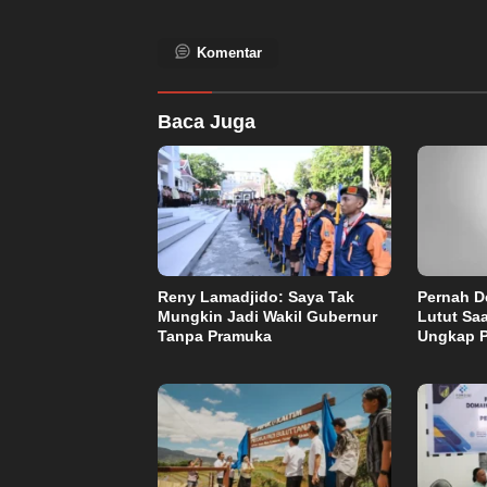
Komentar
Baca Juga
Reny Lamadjido: Saya Tak
Pernah De
Mungkin Jadi Wakil Gubernur
Lutut Saa
Tanpa Pramuka
Ungkap 