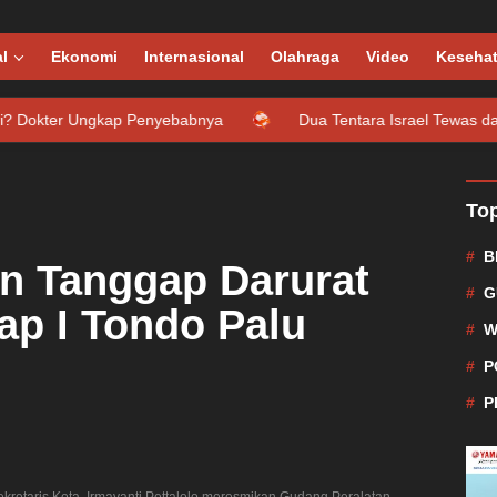
l
Ekonomi
Internasional
Olahraga
Video
Keseha
 Penyebabnya
Dua Tentara Israel Tewas dan Tujuh Lainnya 
Top
B
n Tanggap Darurat
G
ap I Tondo Palu
W
P
P
kretaris Kota, Irmayanti Pettalolo meresmikan Gudang Peralatan