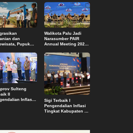
grasikan
Walikota Palu Jadi
tanian dan
Narasumber PAIR
owisata, Pupuk
Annual Meeting 2026
tim Resmikan
di Makassar
pung Sawah
di di Bulutana
el
prov Sulteng
aik II
endalian Inflasi,
Sigi Terbaik I
ma Insentif Rp2
Pengendalian Inflasi
ar
Tingkat Kabupaten se
Sulawesi dan Dapat
Insentif Rp3 Miliar