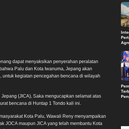
Inte
Per
Agr
Kal
Kam
Aba
nang dapat menyaksikan penyerahan peralatan
Suls
 bahwa Palu dan Kota Iwanuma, Jepang akan
n, untuk kegiatan pencegahan bencana di wilayah
Pem
Terb
l Jepang (JICA), Saka mengucapkan selamat atas
Peng
Teri
rat bencana di Huntap 1 Tondo kali ini.
Mili
n masyarakat Kota Palu, Wawali Reny menyampaikan
ihak JOCA maupun JICA yang telah membantu Kota