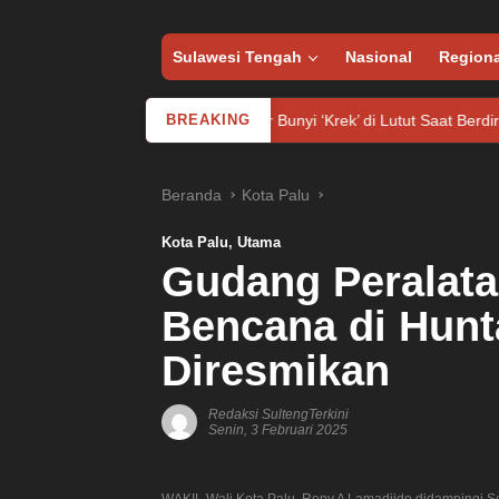
Sulawesi Tengah
Nasional
Regiona
Pernah Dengar Bunyi ‘Krek’ di Lutut Saat Berdiri? Dokter Ungkap
BREAKING
Beranda
Kota Palu
Kota Palu
,
Utama
Gudang Peralata
Bencana di Hunt
Diresmikan
Redaksi SultengTerkini
Senin, 3 Februari 2025
WAKIL Wali Kota Palu, Reny A Lamadjido didampingi Se