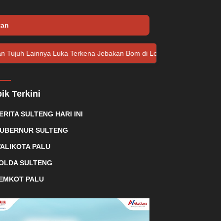
tan
Luka Terkena Jebakan Bom di Lebanon
McDonald’s Indonesia 
ik Terkini
ERITA SULTENG HARI INI
UBERNUR SULTENG
ALIKOTA PALU
OLDA SULTENG
EMKOT PALU