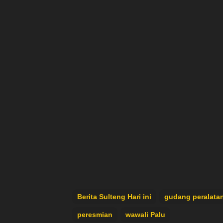
Berita Sulteng Hari ini
gudang peralata
peresmian
wawali Palu