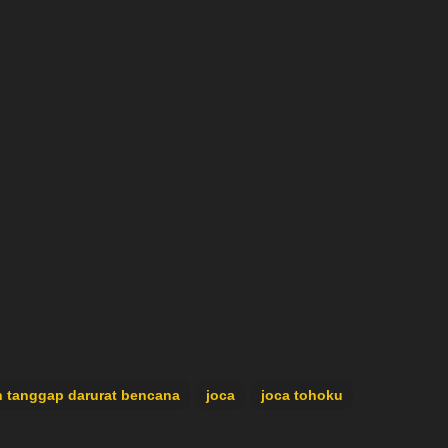
n tanggap darurat bencana
joca
joca tohoku