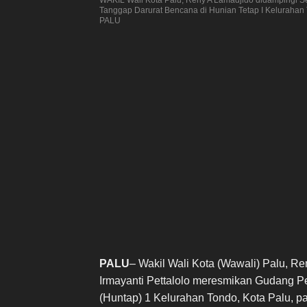
Tanggap Darurat Bencana di Hunian Tetap I Keluraha
PALU
PALU
– Wakil Wali Kota (Wawali) Palu, Re
Irmayanti Pettalolo meresmikan Gudang P
(Huntap) 1 Kelurahan Tondo, Kota Palu, pa