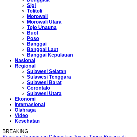
Sigi
Tolitoli
Morowali
Morowali Utara
Tojo Unauna
Buol
Poso
Banggai
Banggai Laut
Banggai Kepulauan
Nasional
Regional
Sulawesi Selatan
Sulawesi Tenggara
Sulawesi Barat
Gorontalo
Sulawesi Utara
Ekonomi
Internasional
Olahraga
Video
Kesehatan
BREAKING
Seorang Perempuan Ditemukan Tewas Tanpa Busana di