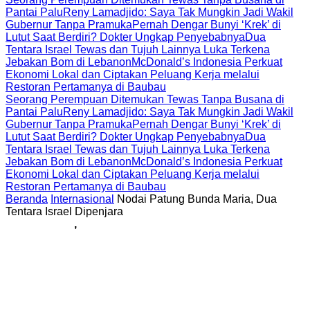
Pantai Palu
Reny Lamadjido: Saya Tak Mungkin Jadi Wakil
Gubernur Tanpa Pramuka
Pernah Dengar Bunyi ‘Krek’ di
Lutut Saat Berdiri? Dokter Ungkap Penyebabnya
Dua
Tentara Israel Tewas dan Tujuh Lainnya Luka Terkena
Jebakan Bom di Lebanon
McDonald’s Indonesia Perkuat
Ekonomi Lokal dan Ciptakan Peluang Kerja melalui
Restoran Pertamanya di Baubau
Seorang Perempuan Ditemukan Tewas Tanpa Busana di
Pantai Palu
Reny Lamadjido: Saya Tak Mungkin Jadi Wakil
Gubernur Tanpa Pramuka
Pernah Dengar Bunyi ‘Krek’ di
Lutut Saat Berdiri? Dokter Ungkap Penyebabnya
Dua
Tentara Israel Tewas dan Tujuh Lainnya Luka Terkena
Jebakan Bom di Lebanon
McDonald’s Indonesia Perkuat
Ekonomi Lokal dan Ciptakan Peluang Kerja melalui
Restoran Pertamanya di Baubau
Beranda
Internasional
Nodai Patung Bunda Maria, Dua
Tentara Israel Dipenjara
Internasional
,
Utama
Nodai Patung Bunda
Maria, Dua Tentara