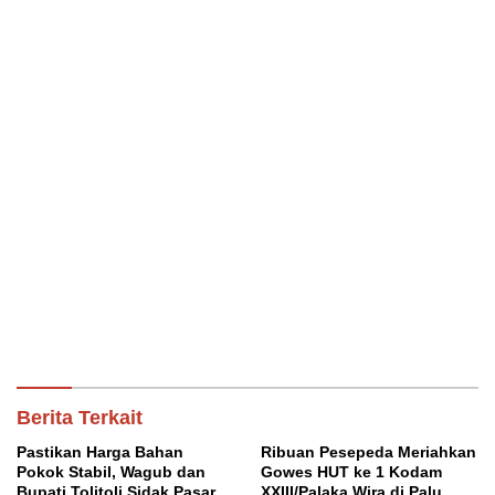
Berita Terkait
Pastikan Harga Bahan
Ribuan Pesepeda Meriahkan
Pokok Stabil, Wagub dan
Gowes HUT ke 1 Kodam
Bupati Tolitoli Sidak Pasar
XXIII/Palaka Wira di Palu