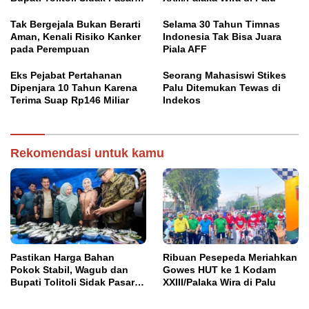
Susumbolan
Tak Bergejala Bukan Berarti
Selama 30 Tahun Timnas
Aman, Kenali Risiko Kanker
Indonesia Tak Bisa Juara
pada Perempuan
Piala AFF
Eks Pejabat Pertahanan
Seorang Mahasiswi Stikes
Dipenjara 10 Tahun Karena
Palu Ditemukan Tewas di
Terima Suap Rp146 Miliar
Indekos
Rekomendasi untuk kamu
Pastikan Harga Bahan
Ribuan Pesepeda Meriahkan
Pokok Stabil, Wagub dan
Gowes HUT ke 1 Kodam
Bupati Tolitoli Sidak Pasar
XXIII/Palaka Wira di Palu
Susumbolan