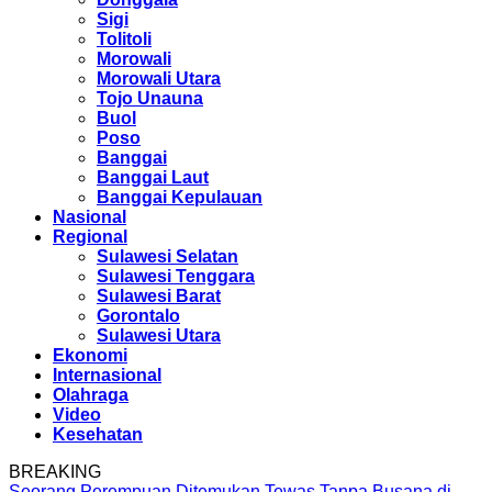
Sigi
Tolitoli
Morowali
Morowali Utara
Tojo Unauna
Buol
Poso
Banggai
Banggai Laut
Banggai Kepulauan
Nasional
Regional
Sulawesi Selatan
Sulawesi Tenggara
Sulawesi Barat
Gorontalo
Sulawesi Utara
Ekonomi
Internasional
Olahraga
Video
Kesehatan
BREAKING
Seorang Perempuan Ditemukan Tewas Tanpa Busana di