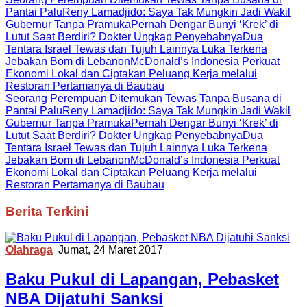
Pantai Palu
Reny Lamadjido: Saya Tak Mungkin Jadi Wakil
Gubernur Tanpa Pramuka
Pernah Dengar Bunyi ‘Krek’ di
Lutut Saat Berdiri? Dokter Ungkap Penyebabnya
Dua
Tentara Israel Tewas dan Tujuh Lainnya Luka Terkena
Jebakan Bom di Lebanon
McDonald’s Indonesia Perkuat
Ekonomi Lokal dan Ciptakan Peluang Kerja melalui
Restoran Pertamanya di Baubau
Seorang Perempuan Ditemukan Tewas Tanpa Busana di
Pantai Palu
Reny Lamadjido: Saya Tak Mungkin Jadi Wakil
Gubernur Tanpa Pramuka
Pernah Dengar Bunyi ‘Krek’ di
Lutut Saat Berdiri? Dokter Ungkap Penyebabnya
Dua
Tentara Israel Tewas dan Tujuh Lainnya Luka Terkena
Jebakan Bom di Lebanon
McDonald’s Indonesia Perkuat
Ekonomi Lokal dan Ciptakan Peluang Kerja melalui
Restoran Pertamanya di Baubau
SultengTerkini
Berita Terkini
Olahraga
Jumat, 24 Maret 2017
Baku Pukul di Lapangan, Pebasket
NBA Dijatuhi Sanksi