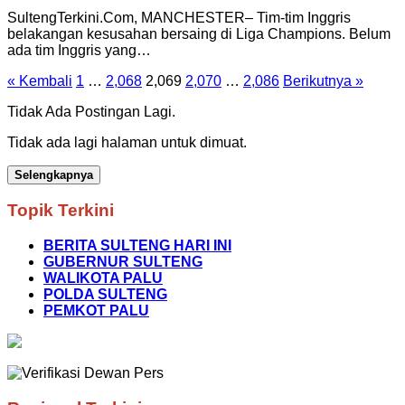
SultengTerkini.Com, MANCHESTER– Tim-tim Inggris
belakangan kesusahan bersaing di Liga Champions. Belum
ada tim Inggris yang…
Paginasi
« Kembali
1
…
2,068
2,069
2,070
…
2,086
Berikutnya »
pos
Tidak Ada Postingan Lagi.
Tidak ada lagi halaman untuk dimuat.
Selengkapnya
Topik Terkini
BERITA SULTENG HARI INI
GUBERNUR SULTENG
WALIKOTA PALU
POLDA SULTENG
PEMKOT PALU