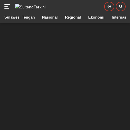
Sulawesi Tengah
Nasional
Regional
Ekonomi
Internasio
Langsung
ke
konten