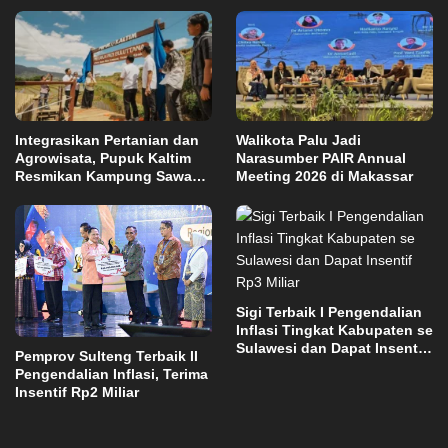
Integrasikan Pertanian dan
Walikota Palu Jadi
Agrowisata, Pupuk Kaltim
Narasumber PAIR Annual
Resmikan Kampung Sawah
Meeting 2026 di Makassar
Abadi di Bulutana Sulsel
Sigi Terbaik I Pengendalian
Inflasi Tingkat Kabupaten se
Sulawesi dan Dapat Insentif
Pemprov Sulteng Terbaik II
Rp3 Miliar
Pengendalian Inflasi, Terima
Insentif Rp2 Miliar