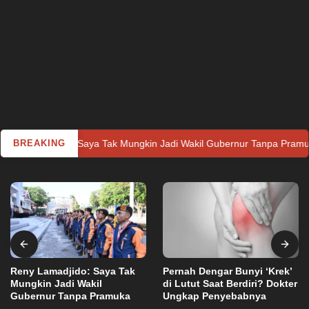
do: Saya Tak Mungkin Jadi Wakil Gubernur Tanpa Pramuka
BREAKING
Reny Lamadjido: Saya Tak
Pernah Dengar Bunyi ‘Krek’
Mungkin Jadi Wakil
di Lutut Saat Berdiri? Dokter
Gubernur Tanpa Pramuka
Ungkap Penyebabnya
Ekonomi
,
Nasional
,
News
,
Opini
,
Utama
Minggu, 28 Agustus