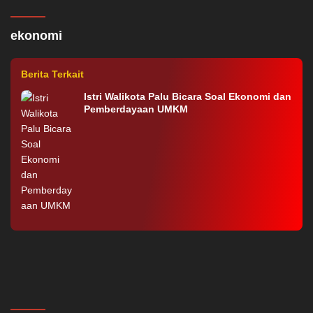
2022
Konflik Rusia-Ukraina, Kenaikan Harga
BBM Tidak Bisa Dihindari
ekonomi
Berita Terkait
Istri Walikota Palu Bicara Soal Ekonomi dan
Pemberdayaan UMKM