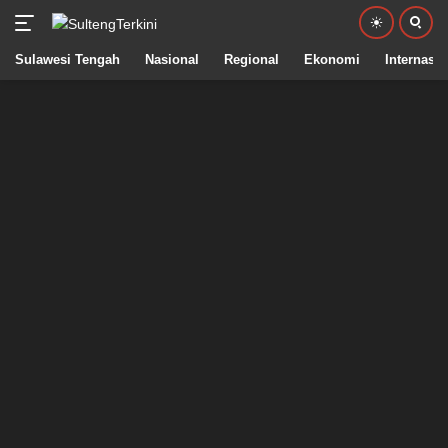
Sulawesi Tengah
Nasional
Regional
Ekonomi
Internasio
Langsung
ke
konten