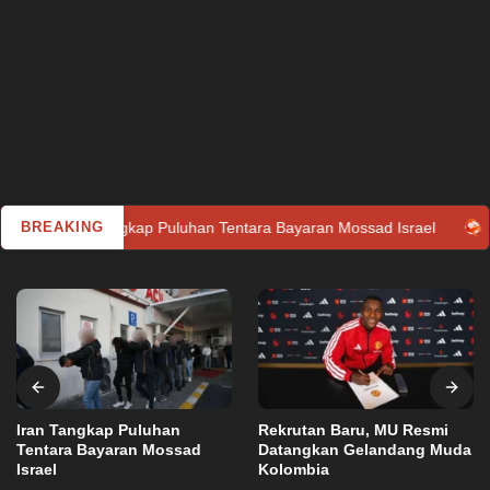
an Tangkap Puluhan Tentara Bayaran Mossad Israel
BREAKING
Rekruta
Iran Tangkap Puluhan
Rekrutan Baru, MU Resmi
Tentara Bayaran Mossad
Datangkan Gelandang Muda
Israel
Kolombia
Utama
Selasa, 14 Juni 2022