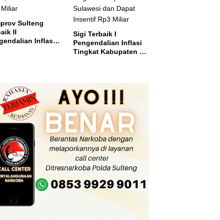
prov Sulteng
aik II
Sigi Terbaik I
endalian Inflasi,
Pengendalian Inflasi
ma Insentif Rp2
Tingkat Kabupaten se
ar
Sulawesi dan Dapat
Insentif Rp3 Miliar