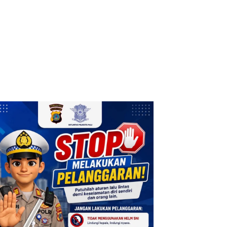
lihan Pembaca
Sabtu, 8 Agustus 2026
1
Seorang Mahasiswi Stikes Palu
Ditemukan Tewas di Indekos
Kamis, 9 Juli 2026
2
Wagub Sulteng Dorong Tenun Khas
Donggala Tembus Pasar Internasional