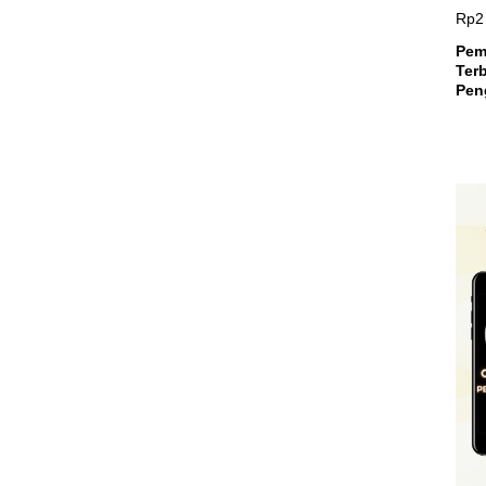
Pem
Terb
Peng
Teri
Mili