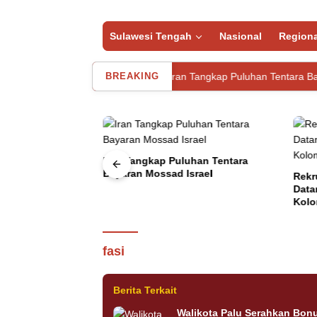
Sulawesi Tengah
Nasional
Regiona
as di Indekos
BREAKING
Iran Tangkap Puluhan Tentara Bayaran Mossad
i Stikes Palu
Iran Tangkap Puluhan Tentara
di Indekos
Bayaran Mossad Israel
Rekr
Data
Utama
Kamis, 17 November 2022
Kolo
TNI AU Dukung Kejuaraan 
Parimo
fasi
Berita Terkait
Walikota Palu Serahkan Bon