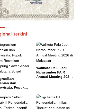
ional Terkini
Walikota Palu Jadi
Narasumber PAIR
Annual Meeting 2026
grasikan
di Makassar
tanian dan
owisata, Pupuk
tim Resmikan
pung Sawah
di di Bulutana
el