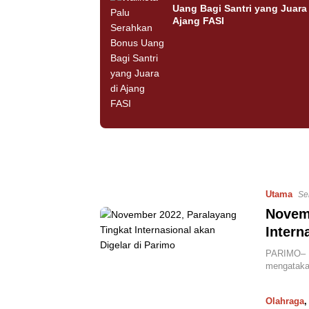
Uang Bagi Santri yang Juara 
Ajang FASI
Utama
Se
Novemb
Intern
PARIMO– K
mengataka
Olahraga