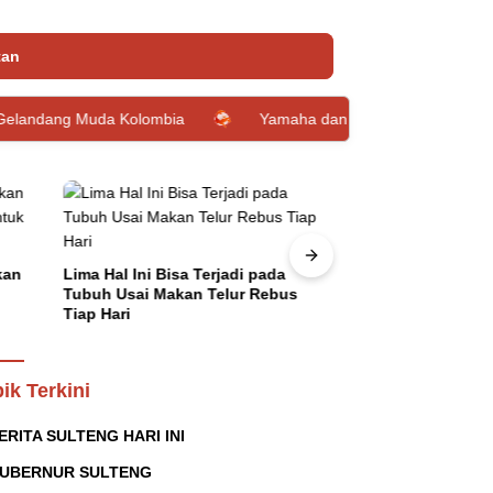
tan
uda Kolombia
Yamaha dan Loop Circle Hadirkan Giveaway Gr
kan
Lima Hal Ini Bisa Terjadi pada
Gubernur Sulten
Tubuh Usai Makan Telur Rebus
Penerbangan Per
Tiap Hari
Guangzhou Chin
ik Terkini
ERITA SULTENG HARI INI
UBERNUR SULTENG