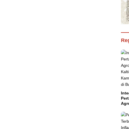
Reg
Inte
Per
Agr
Kal
Kam
Aba
Suls