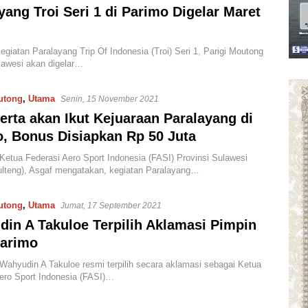
yang Troi Seri 1 di Parimo Digelar Maret
giatan Paralayang Trip Of Indonesia (Troi) Seri 1, Parigi Moutong
lawesi akan digelar…
utong
,
Utama
Senin, 15 November 2021
erta akan Ikut Kejuaraan Paralayang di
, Bonus Disiapkan Rp 50 Juta
tua Federasi Aero Sport Indonesia (FASI) Provinsi Sulawesi
lteng), Asgaf mengatakan, kegiatan Paralayang…
utong
,
Utama
Jumat, 17 September 2021
in A Takuloe Terpilih Aklamasi Pimpin
Parimo
hyudin A Takuloe resmi terpilih secara aklamasi sebagai Ketua
ero Sport Indonesia (FASI)…