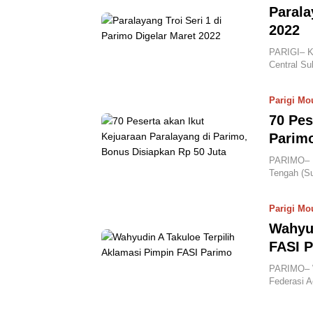
Parala
2022
PARIGI– Ke
Central Su
Parigi Mo
70 Pes
Parimo
PARIMO– Ke
Tengah (Su
Parigi Mo
Wahyud
FASI 
PARIMO– Wa
Federasi A