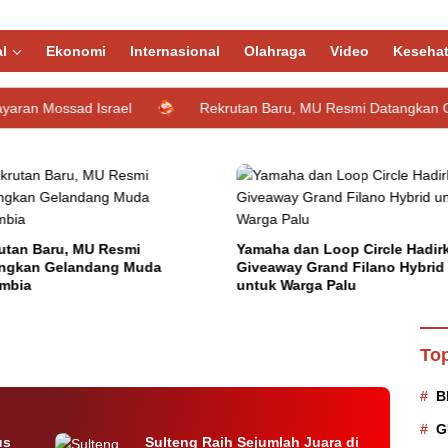
l
Ekonomi
Internasional
Olahraga
Video
Keseha
 Israel
Rekrutan Baru, MU Resmi Datangkan Gelandang M
utan Baru, MU Resmi
Yamaha dan Loop Circle Hadir
ngkan Gelandang Muda
Giveaway Grand Filano Hybrid
mbia
untuk Warga Palu
Internasional Paralayang di
Top
B
G
us
Sulteng Raih Sejumlah Juara di