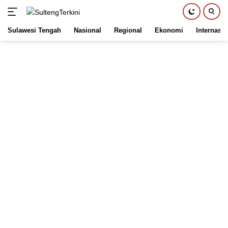
Sulawesi Tengah
Nasional
Regional
Ekonomi
Internasio
Langsung
ke
konten