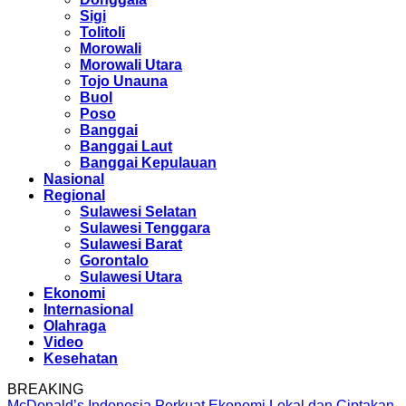
Sigi
Tolitoli
Morowali
Morowali Utara
Tojo Unauna
Buol
Poso
Banggai
Banggai Laut
Banggai Kepulauan
Nasional
Regional
Sulawesi Selatan
Sulawesi Tenggara
Sulawesi Barat
Gorontalo
Sulawesi Utara
Ekonomi
Internasional
Olahraga
Video
Kesehatan
BREAKING
McDonald’s Indonesia Perkuat Ekonomi Lokal dan Ciptakan