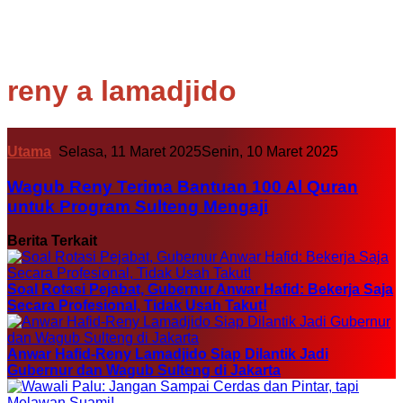
reny a lamadjido
Utama
Selasa, 11 Maret 2025
Senin, 10 Maret 2025
Wagub Reny Terima Bantuan 100 Al Quran
untuk Program Sulteng Mengaji
Berita Terkait
Soal Rotasi Pejabat, Gubernur Anwar Hafid: Bekerja Saja
Secara Profesional, Tidak Usah Takut!
Anwar Hafid-Reny Lamadjido Siap Dilantik Jadi
Gubernur dan Wagub Sulteng di Jakarta