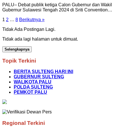
PALU– Debat publik ketiga Calon Gubernur dan Wakil
Gubernur Sulawesi Tengah 2024 di Sriti Convention…
Paginasi
1
2
…
8
Berikutnya »
pos
Tidak Ada Postingan Lagi.
Tidak ada lagi halaman untuk dimuat.
Selengkapnya
Topik Terkini
BERITA SULTENG HARI INI
GUBERNUR SULTENG
WALIKOTA PALU
POLDA SULTENG
PEMKOT PALU
Regional Terkini