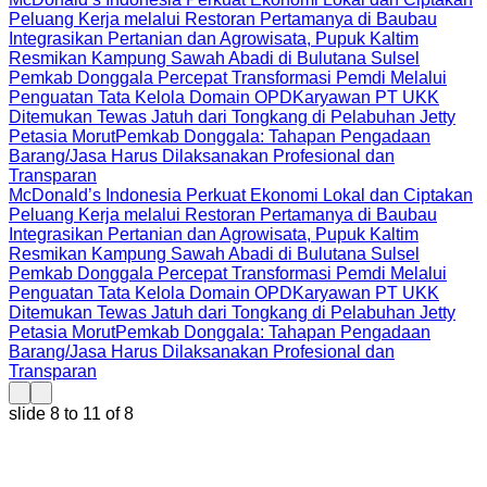
Peluang Kerja melalui Restoran Pertamanya di Baubau
Integrasikan Pertanian dan Agrowisata, Pupuk Kaltim
Resmikan Kampung Sawah Abadi di Bulutana Sulsel
Pemkab Donggala Percepat Transformasi Pemdi Melalui
Penguatan Tata Kelola Domain OPD
Karyawan PT UKK
Ditemukan Tewas Jatuh dari Tongkang di Pelabuhan Jetty
Petasia Morut
Pemkab Donggala: Tahapan Pengadaan
Barang/Jasa Harus Dilaksanakan Profesional dan
Transparan
McDonald’s Indonesia Perkuat Ekonomi Lokal dan Ciptakan
Peluang Kerja melalui Restoran Pertamanya di Baubau
Integrasikan Pertanian dan Agrowisata, Pupuk Kaltim
Resmikan Kampung Sawah Abadi di Bulutana Sulsel
Pemkab Donggala Percepat Transformasi Pemdi Melalui
Penguatan Tata Kelola Domain OPD
Karyawan PT UKK
Ditemukan Tewas Jatuh dari Tongkang di Pelabuhan Jetty
Petasia Morut
Pemkab Donggala: Tahapan Pengadaan
Barang/Jasa Harus Dilaksanakan Profesional dan
Transparan
slide
8 to 11
of 8