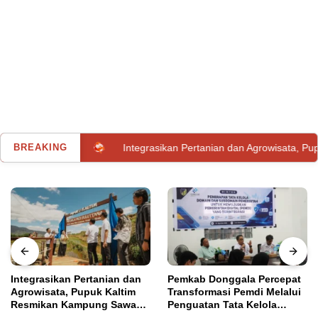
 Baubau
BREAKING
Integrasikan Pertanian dan Agrowisata, Pupuk Kalt
Integrasikan Pertanian dan
Pemkab Donggala Percepat
Agrowisata, Pupuk Kaltim
Transformasi Pemdi Melalui
Resmikan Kampung Sawah
Penguatan Tata Kelola
Utama
Jumat, 18 Februari 2022
Abadi di Bulutana Sulsel
Domain OPD