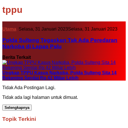
tppu
Utama
Selasa, 31 Januari 2023
Selasa, 31 Januari 2023
Polda Sulteng Tegaskan Tak Ada Peredaran
Narkoba di Lapas Palu
Berita Terkait
Ungkap TPPU Kasus Narkoba, Polda Sulteng Sita 14
Rekening Senilai Rp 42 Miliar Lebih
Tidak Ada Postingan Lagi.
Tidak ada lagi halaman untuk dimuat.
Selengkapnya
Topik Terkini