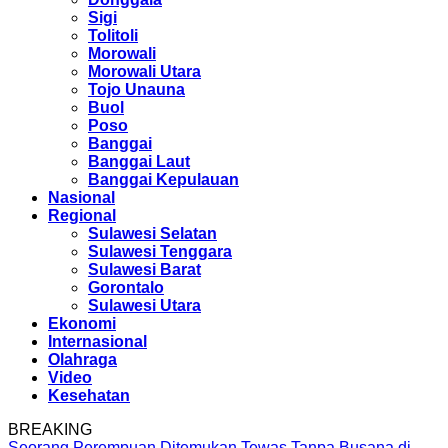
Sigi
Tolitoli
Morowali
Morowali Utara
Tojo Unauna
Buol
Poso
Banggai
Banggai Laut
Banggai Kepulauan
Nasional
Regional
Sulawesi Selatan
Sulawesi Tenggara
Sulawesi Barat
Gorontalo
Sulawesi Utara
Ekonomi
Internasional
Olahraga
Video
Kesehatan
BREAKING
Seorang Perempuan Ditemukan Tewas Tanpa Busana di