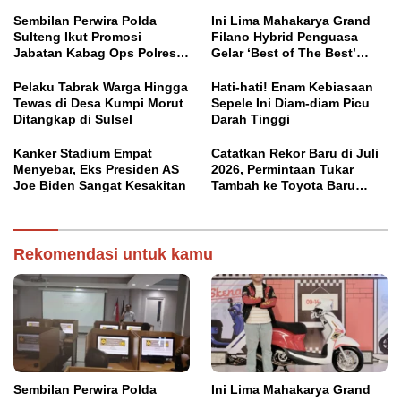
Sembilan Perwira Polda
Ini Lima Mahakarya Grand
Sulteng Ikut Promosi
Filano Hybrid Penguasa
Jabatan Kabag Ops Polres
Gelar ‘Best of The Best’
Morowali
Classy Modifest
Pelaku Tabrak Warga Hingga
Hati-hati! Enam Kebiasaan
Tewas di Desa Kumpi Morut
Sepele Ini Diam-diam Picu
Ditangkap di Sulsel
Darah Tinggi
Kanker Stadium Empat
Catatkan Rekor Baru di Juli
Menyebar, Eks Presiden AS
2026, Permintaan Tukar
Joe Biden Sangat Kesakitan
Tambah ke Toyota Baru
Meningkat
Rekomendasi untuk kamu
Sembilan Perwira Polda
Ini Lima Mahakarya Grand