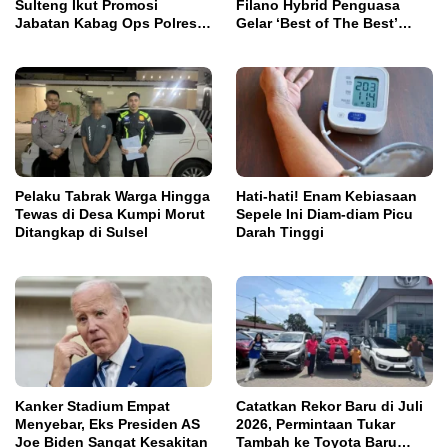
Sulteng Ikut Promosi
Filano Hybrid Penguasa
Jabatan Kabag Ops Polres
Gelar ‘Best of The Best’
Morowali
Classy Modifest
Pelaku Tabrak Warga Hingga
Hati-hati! Enam Kebiasaan
Tewas di Desa Kumpi Morut
Sepele Ini Diam-diam Picu
Ditangkap di Sulsel
Darah Tinggi
Kanker Stadium Empat
Catatkan Rekor Baru di Juli
Menyebar, Eks Presiden AS
2026, Permintaan Tukar
Joe Biden Sangat Kesakitan
Tambah ke Toyota Baru