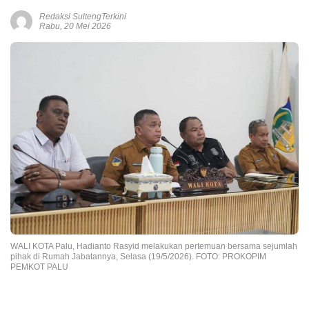
Redaksi SultengTerkini
Rabu, 20 Mei 2026
WALI KOTA Palu, Hadianto Rasyid melakukan pertemuan bersama sejumlah
pihak di Rumah Jabatannya, Selasa (19/5/2026). FOTO: PROKOPIM
PEMKOT PALU