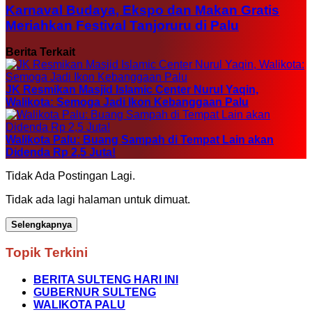
Karnaval Budaya, Ekspo dan Makan Gratis
Meriahkan Festival Tanjoruru di Palu
Berita Terkait
JK Resmikan Masjid Islamic Center Nurul Yaqin,
Walikota: Semoga Jadi Ikon Kebanggaan Palu
Walikota Palu: Buang Sampah di Tempat Lain akan
Didenda Rp 2,5 Juta!
Tidak Ada Postingan Lagi.
Tidak ada lagi halaman untuk dimuat.
Selengkapnya
Topik Terkini
BERITA SULTENG HARI INI
GUBERNUR SULTENG
WALIKOTA PALU