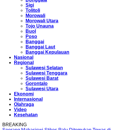
Sigi
Tolitoli
Morowali
Morowali Utara
Tojo Unauna
Buol
Poso
Banggai
Banggai Laut
Banggai Kepulauan
Nasional
Regional
Sulawesi Selatan
Sulawesi Tenggara
Sulawesi Barat
Gorontalo
Sulawesi Utara
Ekonomi
Internasional
Olahraga
Video
Kesehatan
BREAKING
Seorang Mahasiswi Stikes Palu Ditemukan Tewas di