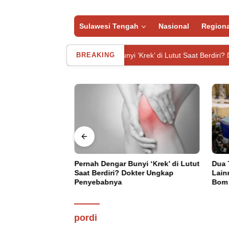
Sulawesi Tengah
Nasional
Regiona
Pernah Dengar Bunyi ‘Krek’ di Lutut Saat Berdiri? Dokter Ungkap P
BREAKING
Saya Tak Mungkin
Pernah Dengar Bunyi ‘Krek’ di Lutut
Dua 
nur Tanpa
Saat Berdiri? Dokter Ungkap
Lain
Utama
Penyebabnya
Jumat, 8 Desember 2023
Bom 
Pendaftaran Turnamen D
III Dibuka, Berhadiah Mob
pordi