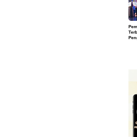
Suls
Pem
Terb
Peng
Teri
Mili