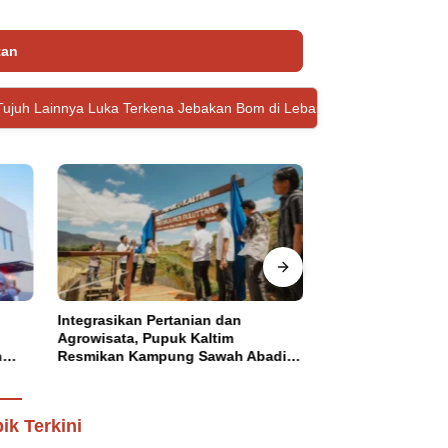
tan
a Terkena Jebakan Bom di Lebanon
McDonald’s Indonesia Pe
Integrasikan Pertanian dan
Pemkab Donggala
Agrowisata, Pupuk Kaltim
Transformasi Pem
n
Resmikan Kampung Sawah Abadi
Penguatan Tata 
di Bulutana Sulsel
ik Terkini