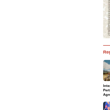
Reg
Inte
Per
Agr
Kal
Kam
Aba