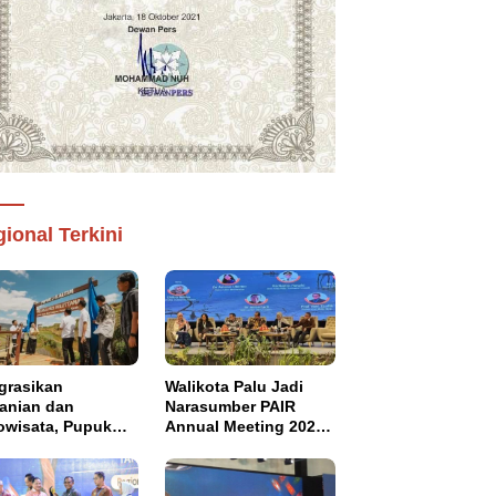
ional Terkini
grasikan
Walikota Palu Jadi
tanian dan
Narasumber PAIR
owisata, Pupuk
Annual Meeting 2026
tim Resmikan
di Makassar
pung Sawah
di di Bulutana