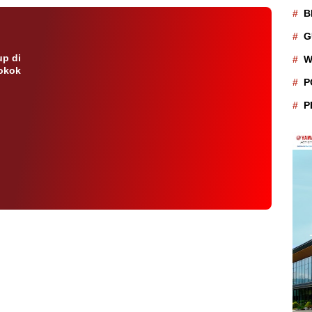
B
G
p di
W
rokok
P
P