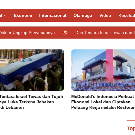
l
Ekonomi
Internasional
Olahraga
Video
Keseha
enyebabnya
Dua Tentara Israel Tewas dan Tujuh Lainnya Luk
Tentara Israel Tewas dan Tujuh
McDonald’s Indonesia Perkuat
nya Luka Terkena Jebakan
Ekonomi Lokal dan Ciptakan
di Lebanon
Peluang Kerja melalui Restora
Pertamanya di Baubau
omino Danrem 132/Tadulako Cup
il dan Motor
Top