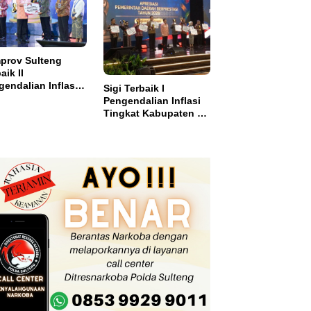
el
prov Sulteng
aik II
endalian Inflasi,
Sigi Terbaik I
ma Insentif Rp2
Pengendalian Inflasi
ar
Tingkat Kabupaten se
Sulawesi dan Dapat
Insentif Rp3 Miliar