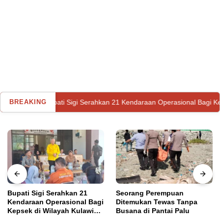
Bupati Sigi Serahkan 21 Kendaraan Operasional Bagi Kepsek di Wila
BREAKING
Bupati Sigi Serahkan 21
Seorang Perempuan
Kendaraan Operasional Bagi
Ditemukan Tewas Tanpa
Kepsek di Wilayah Kulawi
Busana di Pantai Palu
Utama
Kamis, 2 Februari 2023
Raya