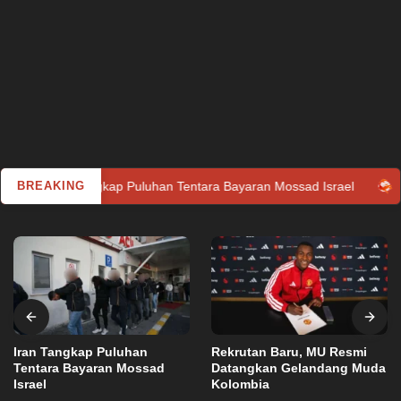
an Tangkap Puluhan Tentara Bayaran Mossad Israel
BREAKING
Rekruta
Iran Tangkap Puluhan
Rekrutan Baru, MU Resmi
Tentara Bayaran Mossad
Datangkan Gelandang Muda
Israel
Kolombia
Utama
Kamis, 11 Agustus 2022