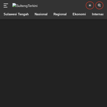
Sulawesi Tengah
Nasional
Regional
Ekonomi
Internasio
Langsung
ke
konten