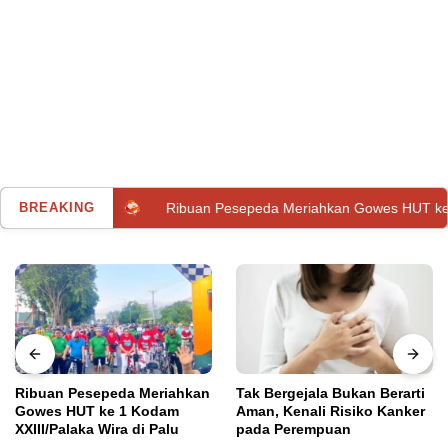
lan
BREAKING
Ribuan Pesepeda Meriahkan Gowes HUT ke 1 Kodam XXII
Ribuan Pesepeda Meriahkan
Tak Bergejala Bukan Berarti
Gowes HUT ke 1 Kodam
Aman, Kenali Risiko Kanker
XXIII/Palaka Wira di Palu
pada Perempuan
Utama
Selasa, 7 Januari 2025