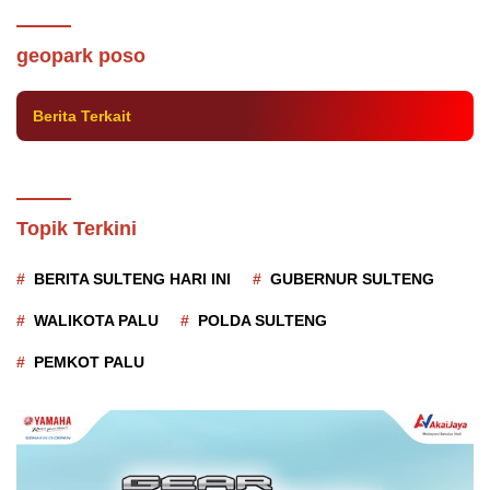
Soal Geopark Poso, Gubernur Cudy
Tegaskan Tidak Ada Negeri Seindah
geopark poso
Sulteng
Berita Terkait
Topik Terkini
BERITA SULTENG HARI INI
GUBERNUR SULTENG
WALIKOTA PALU
POLDA SULTENG
PEMKOT PALU