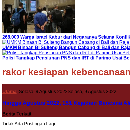
268.000 Warga Israel Kabur dari Negaranya Selama Konfli
UMKM Binaan BI Sulteng Bangun Cabang di Bali dan Raj
Polisi Tangkap Pensiunan PNS dan IRT di Parimo Usai Be
rakor kesiapan kebencanaa
Utama
Selasa, 9 Agustus 2022
Selasa, 9 Agustus 2022
Hingga Agustus 2022, 151 Kejadian Bencana Ala
Berita Terkait
Tidak Ada Postingan Lagi.