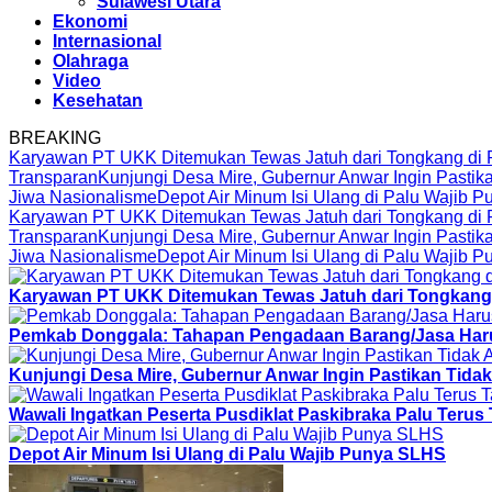
Sulawesi Utara
Ekonomi
Internasional
Olahraga
Video
Kesehatan
BREAKING
Karyawan PT UKK Ditemukan Tewas Jatuh dari Tongkang di P
Transparan
Kunjungi Desa Mire, Gubernur Anwar Ingin Pastik
Jiwa Nasionalisme
Depot Air Minum Isi Ulang di Palu Wajib 
Karyawan PT UKK Ditemukan Tewas Jatuh dari Tongkang di P
Transparan
Kunjungi Desa Mire, Gubernur Anwar Ingin Pastik
Jiwa Nasionalisme
Depot Air Minum Isi Ulang di Palu Wajib 
Karyawan PT UKK Ditemukan Tewas Jatuh dari Tongkang d
Pemkab Donggala: Tahapan Pengadaan Barang/Jasa Harus
Kunjungi Desa Mire, Gubernur Anwar Ingin Pastikan Tidak
Wawali Ingatkan Peserta Pusdiklat Paskibraka Palu Teru
Depot Air Minum Isi Ulang di Palu Wajib Punya SLHS