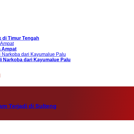
k di Timur Tengah
a Ampat
li Narkoba dari Kayumalue Palu
n
m Terjadi di Sulteng