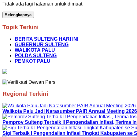
Tidak ada lagi halaman untuk dimuat.
Selengkapnya
Topik Terkini
BERITA SULTENG HARI INI
GUBERNUR SULTENG
WALIKOTA PALU
POLDA SULTENG
PEMKOT PALU
Regional Terkini
Walikota Palu Jadi Narasumber PAIR Annual Meeting 2026
Pemprov Sulteng Terbaik II Pengendalian Inflasi, Terima In
Sigi Terbaik I Pengendalian Inflasi Tingkat Kabupaten se S